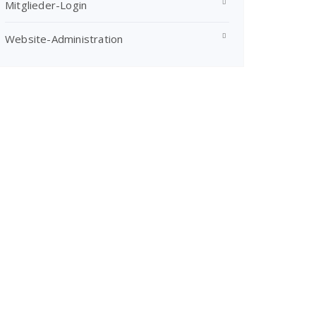
Mitglieder-Login
Website-Administration
altungen
staltung
hten-
ation
en,
n,
on
en,
en,