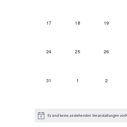
0 Veranstaltungen,
0 Veranstaltungen,
0 Veransta
17
18
19
0 Veranstaltungen,
0 Veranstaltungen,
0 Veransta
24
25
26
0 Veranstaltungen,
0 Veranstaltungen,
0 Veranst
31
1
2
Es sind keine anstehenden Veranstaltungen vor