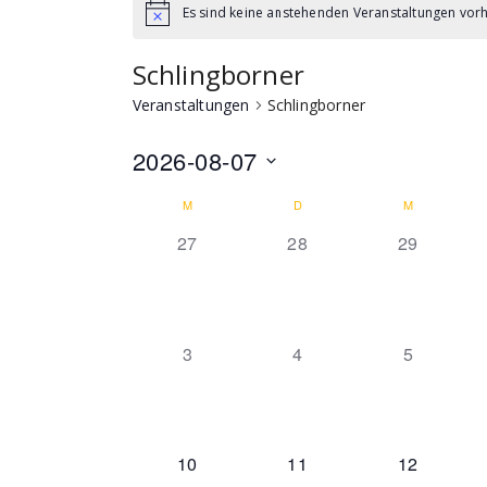
Es sind keine anstehenden Veranstaltungen vor
Schlingborner
Veranstaltungen
Schlingborner
2026-08-07
Datum
Kalender
M
D
M
wählen.
0 Veranstaltungen,
0 Veranstaltungen,
0 Veransta
27
28
29
von
Veranstaltungen
0 Veranstaltungen,
0 Veranstaltungen,
0 Veranst
3
4
5
0 Veranstaltungen,
0 Veranstaltungen,
0 Veransta
10
11
12